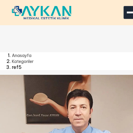
ANASAYFA
KURUMSAL
SAÇ EKİM
+
Anasayfa
Kategoriler
FARKLARIMIZ
ref5
DEĞİŞİMLER
İLETİŞİM
Yorum / Görüş
Ücretsiz Saç Analizi