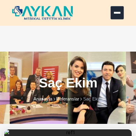
ANASAYFA
KURUMSAL
SAÇ EKİM
+
FARKLARIMIZ
Saç Ekim
DEĞİŞİMLER
İLETİŞİM
Anasayfa
Referanslar
Saç Ekim
Yorum / Görüş
Ücretsiz Saç Analizi